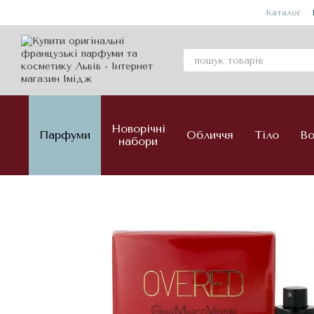
Перейти до основного контенту
Каталог
Новорічні
Парфуми
Обличчя
Тіло
Во
набори