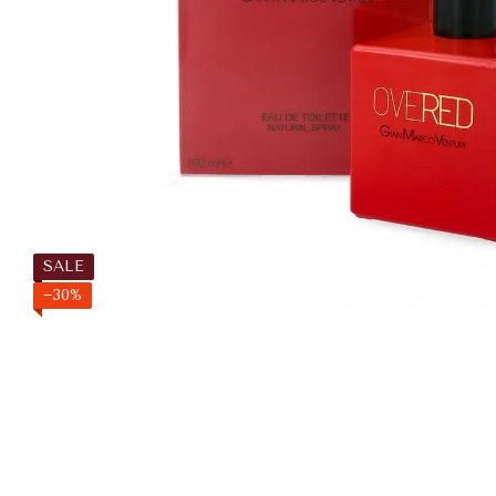
SALE
−30%