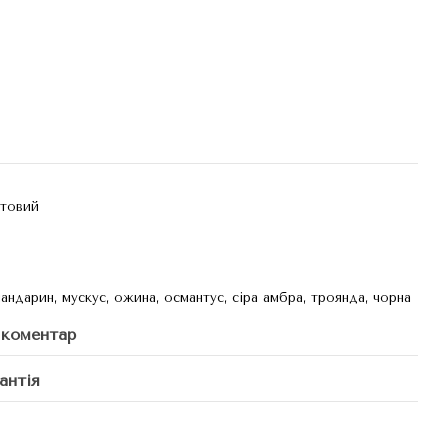
ктовий
андарин, мускус, ожина, османтус, сіра амбра, троянда, чорна
 коментар
антія