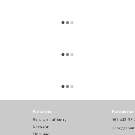
Клієнтам
Контактна
Вхід до кабінету
067 443 97 
Каталог
Передзвони
Про нас