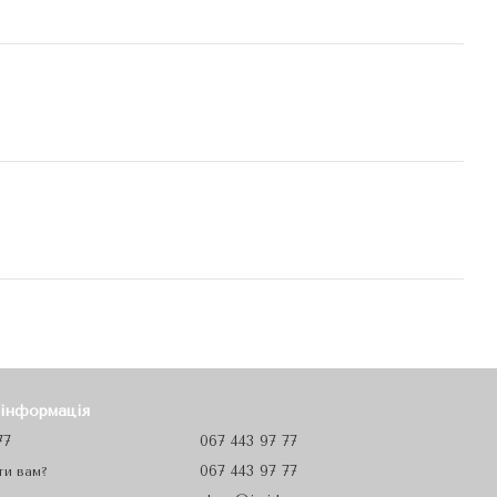
 інформація
77
067 443 97 77
067 443 97 77
ти вам?