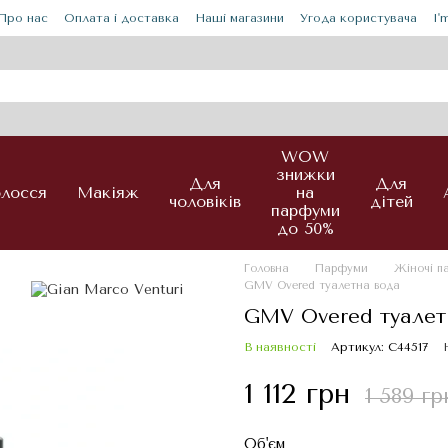
Про нас
Оплата і доставка
Наші магазини
Угода користувача
I'
WOW
знижки
Для
Для
лосся
Макіяж
на
чоловіків
дітей
парфуми
до 50%
Головна
Парфуми
Жіночі 
GMV Overed туалетна вода
GMV Overed туалет
В наявності
Артикул: С44517
1 112 грн
1 589 гр
Об'єм