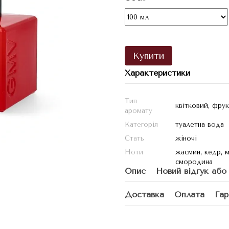
Купити
Характеристики
Тип
квітковий, фру
аромату
Категорія
туалетна вода
Стать
жіночі
Ноти
жасмин, кедр, м
смородина
Опис
Новий відгук або
Доставка
Оплата
Гар