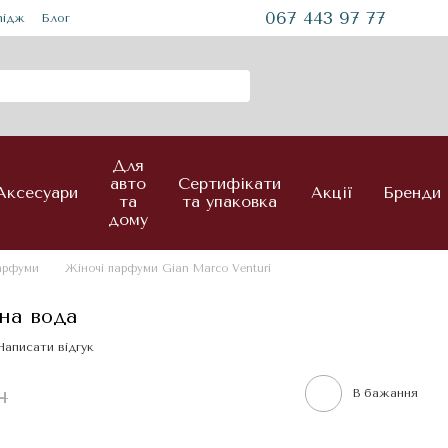
067 443 97 77
mідж
Блог
Для
авто
Сертифікати
Аксесуари
Акції
Бренди
та
та упаковка
дому
парфуми
Жіночі парфуми Gian Marco Venturi
на вода
Написати відгук
н
В бажання