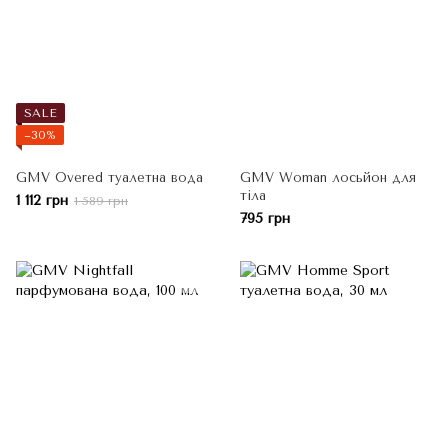
SALE
−30%
GMV Overed туалетна вода
GMV Woman лосьйон для
тіла
1 112 грн
1 589 грн
795 грн