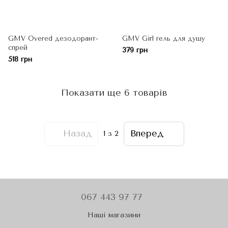
GMV Overed дезодорант-
GMV Girl гель для душу
спрей
379 грн
518 грн
Показати ще 6 товарів
Назад
Вперед
1
з 2
067 443 97 77
Наші магазини