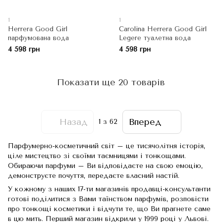
1
1
Herrera Good Girl
Carolina Herrera Good Girl
парфумована вода
Legere туалетна вода
4 598 грн
4 598 грн
Показати ще 20 товарів
Назад
Вперед
1
з 62
Парфумерно-косметичний світ – це тисячолітня історія,
ціле мистецтво зі своїми таємницями і тонкощами.
Обираючи парфуми – Ви відповідаєте на свою емоцію,
демонструєте почуття, передаєте власний настій.
У кожному з наших 17-ти магазинів продавці-консультанти
готові поділитися з Вами таїнством парфумів, розповісти
про тонкощі косметики і відчути те, що Ви прагнете саме
в цю мить. Перший магазин відкрили у 1999 році у Львові.