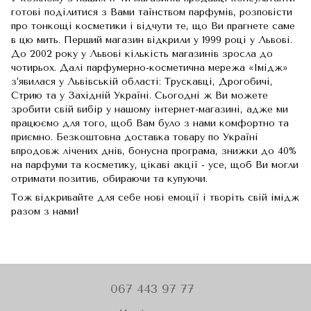
готові поділитися з Вами таїнством парфумів, розповісти
про тонкощі косметики і відчути те, що Ви прагнете саме
в цю мить. Перший магазин відкрили у 1999 році у Львові.
До 2002 року у Львові кількість магазинів зросла до
чотирьох. Далі парфумерно-косметична мережа «Імідж»
з’явилася у Львівській області: Трускавці, Дрогобичі,
Стрию та у Західній Україні. Сьогодні ж Ви можете
зробити свій вибір у нашому інтернет-магазині, адже ми
працюємо для того, щоб Вам було з нами комфортно та
приємно. Безкоштовна доставка товару по Україні
впродовж лічених днів, бонусна програма, знижки до 40%
на парфуми та косметику, цікаві акції - усе, щоб Ви могли
отримати позитив, обираючи та купуючи.
Тож відкривайте для себе нові емоції і творіть свій імідж
разом з нами!
067 443 97 77