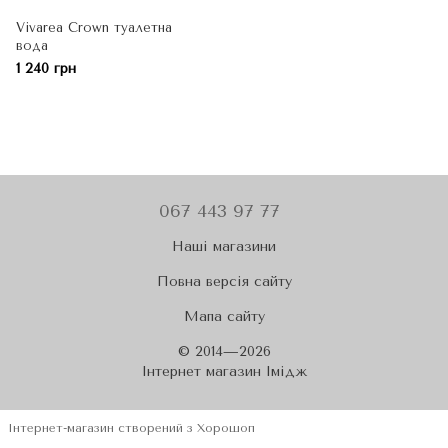
Vivarea Crown туалетна
вода
1 240 грн
067 443 97 77
Наші магазини
Повна версія сайту
Мапа сайту
© 2014—2026
Iнтернет магазин Імідж
Інтернет-магазин створений з Хорошоп