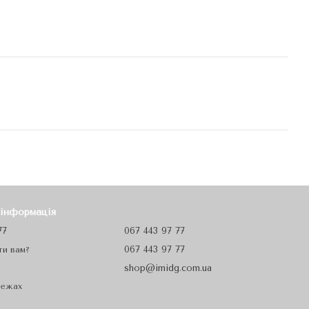
 інформація
77
067 443 97 77
067 443 97 77
ти вам?
shop@imidg.com.ua
режах