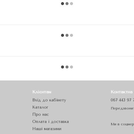
Клієнтам
Контактна
Вхід до кабінету
067 443 97 
Каталог
Передзвони
Про нас
Оплата і доставка
Ми в соцме
Наші магазини