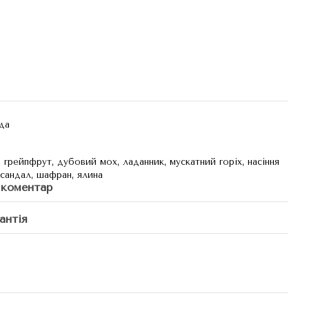
да
, грейпфрут, дубовий мох, ладанник, мускатний горіх, насіння
 сандал, шафран, ялина
 коментар
антія