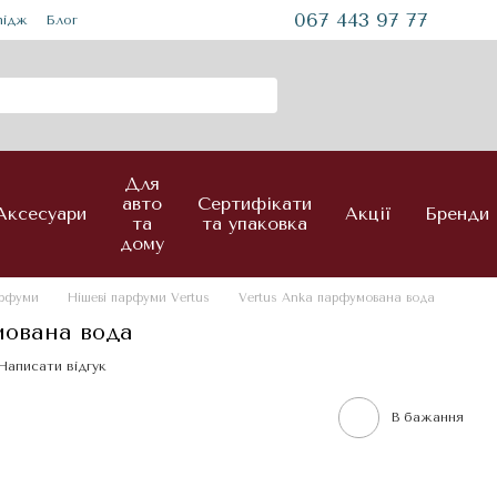
067 443 97 77
mідж
Блог
Для
авто
Сертифікати
Аксесуари
Акції
Бренди
та
та упаковка
дому
арфуми
Нішеві парфуми Vertus
Vertus Anka парфумована вода
мована вода
Написати відгук
В бажання