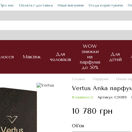
Про нас
Оплата і доставка
Наші магазини
Угода користувача
I'
WOW
знижки
Для
Для
лосся
Макіяж
на
чоловіків
дітей
парфуми
до 50%
Головна
Парфуми
Нішеві п
Vertus Anka парфу
В наявності
Артикул: С51389
10 780 грн
Об'єм