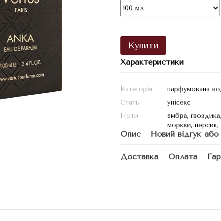
Купити
Характеристики
Категорія
парфумована во
Стать
унісекс
Ноти
амбра, гвоздика
моркви, персик,
Опис
Новий відгук або
Доставка
Оплата
Гар