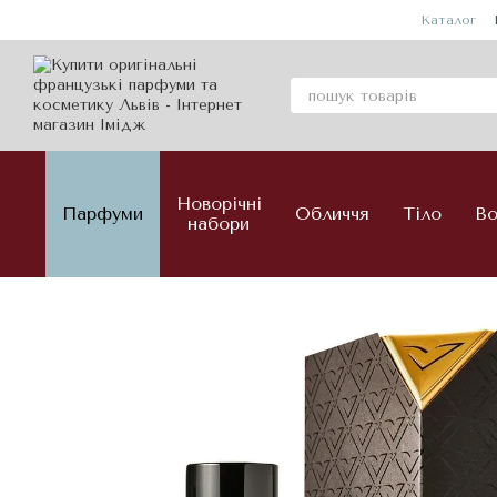
Перейти до основного контенту
Каталог
Новорічні
Парфуми
Обличчя
Тіло
Во
набори