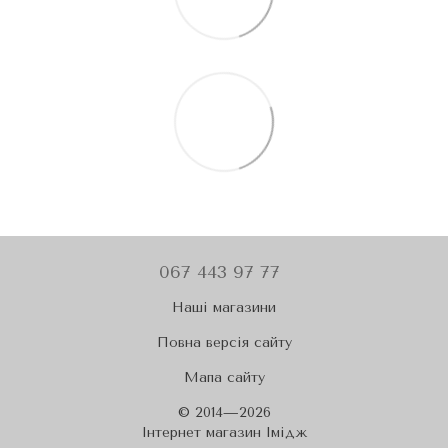
067 443 97 77
Наші магазини
Повна версія сайту
Мапа сайту
© 2014—2026
Iнтернет магазин Імідж