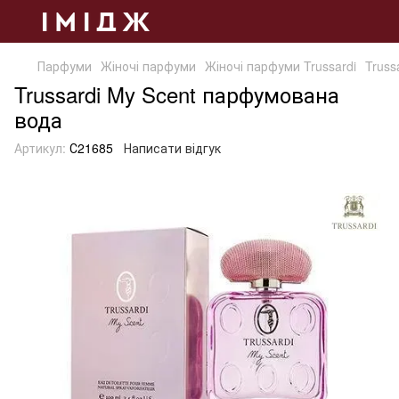
Парфуми
Жіночі парфуми
Жіночі парфуми Trussardi
Truss
Trussardi My Scent парфумована
вода
Артикул:
С21685
Написати відгук