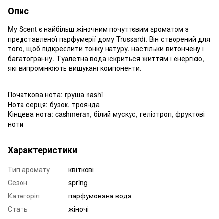
Опис
My Scent є найбільш жіночним почуттєвим ароматом з
представленої парфумерії дому Trussardi. Він створений для
того, щоб підкреслити тонку натуру, настільки витончену і
багатогранну. Туалетна вода іскриться життям і енергією,
які випромінюють вишукані компоненти.
Початкова нота: груша nashi
Нота серця: бузок, троянда
Кінцева нота: cashmeran, білий мускус, геліотроп, фруктові
ноти
Характеристики
Тип аромату
квіткові
Сезон
spring
Категорія
парфумована вода
Стать
жіночі