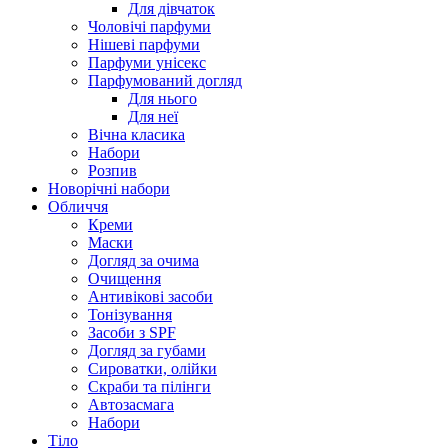
Для дівчаток
Чоловічі парфуми
Нішеві парфуми
Парфуми унісекс
Парфумований догляд
Для нього
Для неї
Вічна класика
Набори
Розпив
Новорічні набори
Обличчя
Креми
Маски
Догляд за очима
Очищення
Антивікові засоби
Тонізування
Засоби з SPF
Догляд за губами
Сироватки, олійки
Скраби та пілінги
Автозасмага
Набори
Тіло