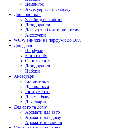
Демакіяж
Аксесуари для макіяжу
Для чоловіків
Засоби для гоління
Дезодоранти
Догляд за тілом та волоссям
Аксесуари
WOW знижки на парфуми до 50%
Для дітей
Парфуми
Банна лінія
Сонцезахист
Дезодоранти
Набори
Аксесуари
Косметички
Для волосся
Інструменти
Для макіяжу
Для тварин
Для авто та дому
Аромати для авто
Аромати для дому
Ароматичні свічки
Сертифікати та упаковка