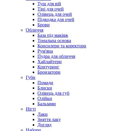
Туш для вій
Тіні для очей
Олівець для очей
Підводка для очей
Брови
Обличчя
База під макіяж
Тональна основа
Консилери та коректори
Рум'яна
Пудра для обличчя
Хайлайтери
Контуринг
Бронзатори
Губи
Помади
Блиски
Олівець для губ
Олійки
Бальзами
Нігті
Лаки
Зняття лаку
Догляд
Набори