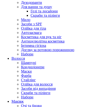
Дезодоранти
Для ванни та душу
Гелі та лосьйони
Скраби та пілінги
Мило
Засоби з SPF
Олійка для тіла
Автозасмага
Косметика для рук та ніг
Антицелюлітна косметика
Інтимна гігієна
Догляд за ротовою порожниною
Набори
Волосся
Шампуні
Кондиціонери
Маски
Фарба
Стайлінг
Олійка для волосся
Засоби від випадіння
Скраби та пілінги
Набори
Макіяж
Очі та брови