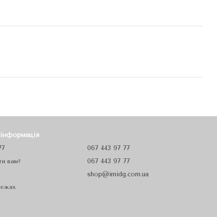
 інформація
77
067 443 97 77
067 443 97 77
ти вам?
shop@imidg.com.ua
режах