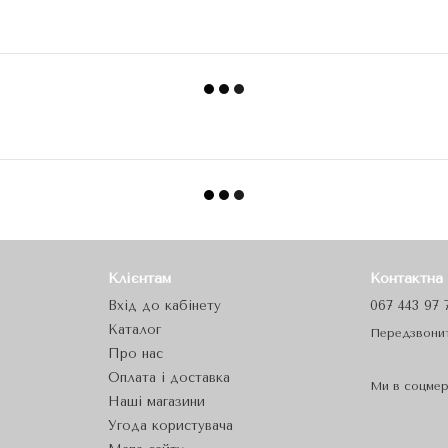
Клієнтам
Контактна
Вхід до кабінету
067 443 97 
Каталог
Передзвони
Про нас
Оплата і доставка
Ми в соцме
Наші магазини
Угода користувача