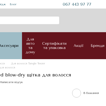
067 443 97 77
mідж
Блог
Для
авто
Сертифікати
Аксесуари
Акції
Бренди
та
та упаковка
дому
осся
Для волосся Tangle Teezer
 для волосся
ed blow-dry щітка для волосся
Написати відгук
В бажання