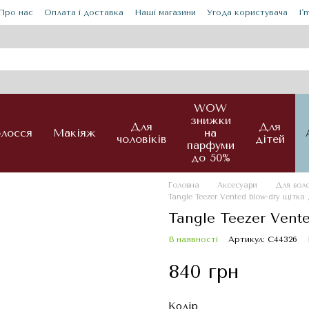
Про нас
Оплата і доставка
Наші магазини
Угода користувача
I'
WOW
знижки
Для
Для
лосся
Макіяж
на
чоловіків
дітей
парфуми
до 50%
Головна
Аксесуари
Для вол
Tangle Teezer Vented blow-dry щітка
Tangle Teezer Vent
В наявності
Артикул: С44326
840 грн
Колір