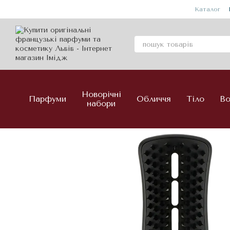
Перейти до основного контенту
Каталог
Новорічні
Парфуми
Обличчя
Тіло
Во
набори