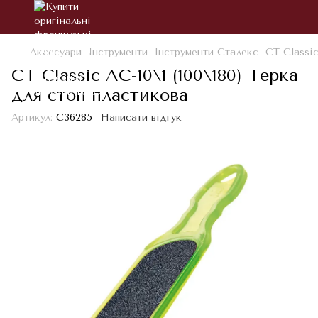
Аксесуари
Інструменти
Інструменти Сталекс
СТ Classic
СТ Classic AC-10\1 (100\180) Терка
для стоп пластикова
Артикул:
С36285
Написати відгук