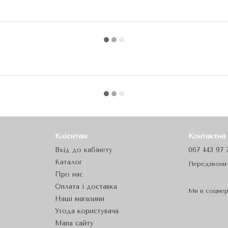
Клієнтам
Контактна
Вхід до кабінету
067 443 97 
Каталог
Передзвони
Про нас
Оплата і доставка
Ми в соцме
Наші магазини
Угода користувача
Мапа сайту