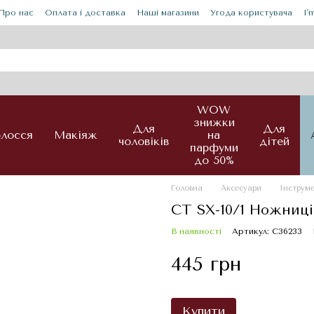
Про нас
Оплата і доставка
Наші магазини
Угода користувача
I'
WOW
знижки
Для
Для
лосся
Макіяж
на
чоловіків
дітей
парфуми
до 50%
Головна
Аксесуари
Інструм
СТ SX-10/1 Ножниці
В наявності
Артикул: С36233
445 грн
Купити