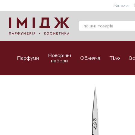
Перейти до основного контенту
Каталог
Новорічні
Парфуми
Обличчя
Тіло
Во
набори