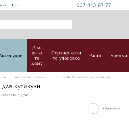
067 443 97 77
mідж
Блог
Для
авто
Сертифікати
Аксесуари
Акції
Бренди
та
та упаковка
дому
енти
Інструменти Сталекс
СТ SX-10/1 Ножниці для кутикули
 для кутикули
Написати відгук
В бажання