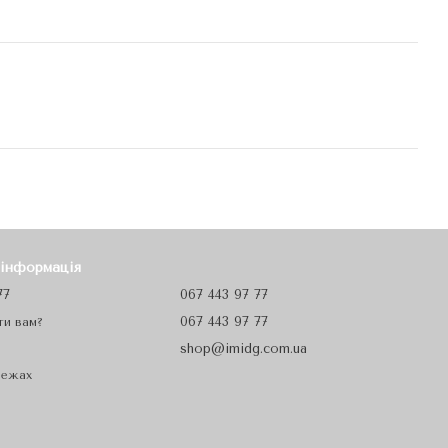
 інформація
77
067 443 97 77
067 443 97 77
ти вам?
shop@imidg.com.ua
режах