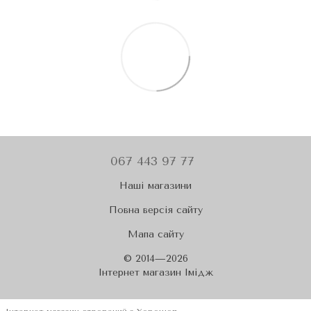
067 443 97 77
Наші магазини
Повна версія сайту
Мапа сайту
© 2014—2026
Iнтернет магазин Імідж