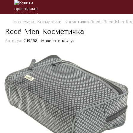
Аксесуари
Косметички
Косметички Reed
Reed Men Кос
Reed Men Косметичка
Артикул:
С19568
Написати відгук