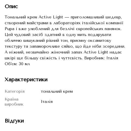
Опис
Тональний крем Active Light — приголомшливий шедевр,
створений майстрами в лабораторіях італійської компанії
Pupa і вже улюблений для безлічі європейських панянок.
Цей чудовий засіб здатний в одну мить подарувати
обличчю вишуканий рівний тон, приємну оксамитову
текстуру та запаморочливе сяйво, що йде ніби зсередини.
А ніжний, незвичайно жіночний запах Active Light надає
шкірі ще більшу свіжість і чуттєвість. Виробник: Італія
Об'єм: 30 мл
Характеристики
Категорія
тональний крем
Країна
Італія
виробник
Відгуки