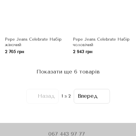
Pepe Jeans Celebrate Набір
Pepe Jeans Celebrate Набір
жіночий
чоловічий
2 705 грн
2 943 грн
Показати ще 6 товарів
Назад
Вперед
1
з 2
067 443 97 77