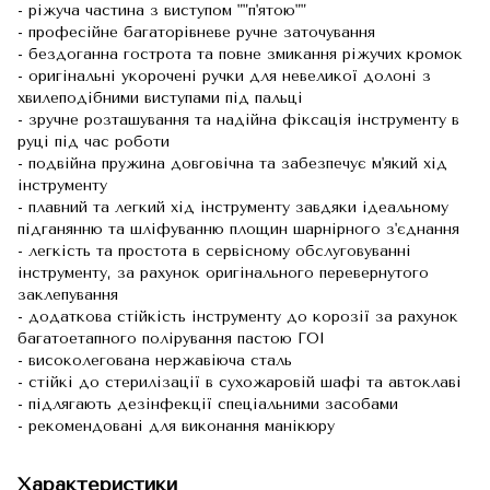
- ріжуча частина з виступом ""п'ятою""
- професійне багаторівневе ручне заточування
- бездоганна гострота та повне змикання ріжучих кромок
- оригінальні укорочені ручки для невеликої долоні з
хвилеподібними виступами під пальці
- зручне розташування та надійна фіксація інструменту в
руці під час роботи
- подвійна пружина довговічна та забезпечує м'який хід
інструменту
- плавний та легкий хід інструменту завдяки ідеальному
підганянню та шліфуванню площин шарнірного з'єднання
- легкість та простота в сервісному обслуговуванні
інструменту, за рахунок оригінального перевернутого
заклепування
- додаткова стійкість інструменту до корозії за рахунок
багатоетапного полірування пастою ГОІ
- високолегована нержавіюча сталь
- стійкі до стерилізації в сухожаровій шафі та автоклаві
- підлягають дезінфекції спеціальними засобами
- рекомендовані для виконання манікюру
Характеристики