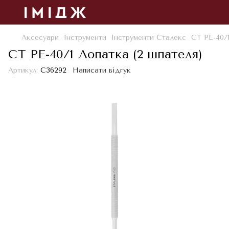
Аксесуари
Інструменти
Інструменти Сталекс
СТ PE-40/1
СТ PE-40/1 Лопатка (2 шпателя)
Артикул:
С36292
Написати відгук