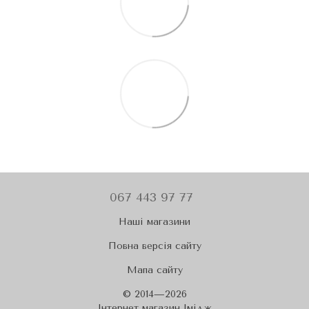
067 443 97 77
Наші магазини
Повна версія сайту
Мапа сайту
© 2014—2026
Iнтернет магазин Імідж