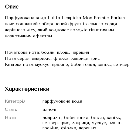
Опис
Парфумована вода Lolita Lempicka Mon Premier Parfum —
наче соковитий заборонений фрукт із самого серця
чарівного лісу, який водночас володіє гіпнотичним і
наркотичним ефектом.
Початкова нота: бодян, плющ, черешня
Нота серця: амариліс, фіалка, лакриця, ірис
Кінцева нота: мускус, праліне, боби тонка, ваніль, ветивер
Характеристики
Категорія
парфумована вода
Стать
жіночі
Ноти
амариліс, боби тонка, бодян, ваніль,
ветівер, ірис, лакриця, мускус, плющ,
праліне, фіалка, черешня