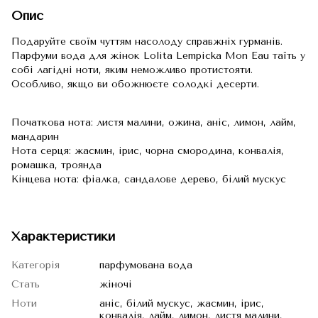
Опис
Подаруйте своїм чуттям насолоду справжніх гурманів.
Парфуми вода для жінок Lolita Lempicka Mon Eau таїть у
собі лагідні ноти, яким неможливо протистояти.
Особливо, якщо ви обожнюєте солодкі десерти.
Початкова нота: листя малини, ожина, аніс, лимон, лайм,
мандарин
Нота серця: жасмин, ірис, чорна смородина, конвалія,
ромашка, троянда
Кінцева нота: фіалка, сандалове дерево, білий мускус
Характеристики
Категорія
парфумована вода
Стать
жіночі
Ноти
аніс, білий мускус, жасмин, ірис,
конвалія, лайм, лимон, листя малини,