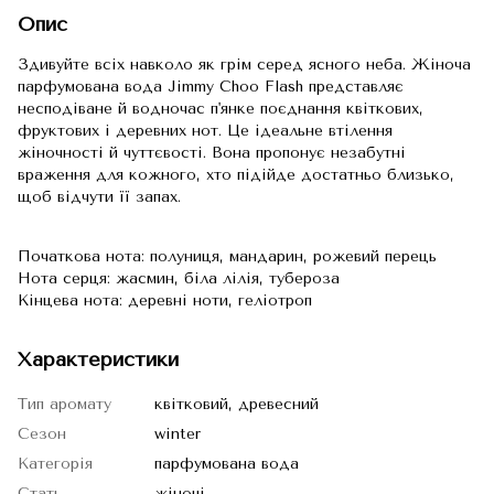
Опис
Здивуйте всіх навколо як грім серед ясного неба. Жіноча
парфумована вода Jimmy Choo Flash представляє
несподіване й водночас п'янке поєднання квіткових,
фруктових і деревних нот. Це ідеальне втілення
жіночності й чуттєвості. Вона пропонує незабутні
враження для кожного, хто підійде достатньо близько,
щоб відчути її запах.
Початкова нота: полуниця, мандарин, рожевий перець
Нота серця: жасмин, біла лілія, тубероза
Кінцева нота: деревні ноти, геліотроп
Характеристики
Тип аромату
квітковий, древесний
Сезон
winter
Категорія
парфумована вода
Стать
жіночі