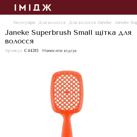
Аксесуари
Для волосся
Для волосся Janeke
Janeke Su
Janeke Superbrush Small щітка для
волосся
Артикул:
С44315
Написати відгук