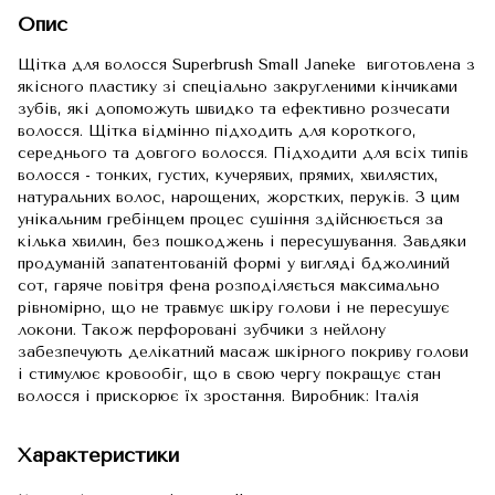
Опис
Щітка для волосся Superbrush Small Janeke виготовлена ​​з
якісного пластику зі спеціально закругленими кінчиками
зубів, які допоможуть швидко та ефективно розчесати
волосся. Щітка відмінно підходить для короткого,
середнього та довгого волосся. Підходити для всіх типів
волосся - тонких, густих, кучерявих, прямих, хвилястих,
натуральних волос, нарощених, жорстких, перуків. З цим
унікальним гребінцем процес сушіння здійснюється за
кілька хвилин, без пошкоджень і пересушування. Завдяки
продуманій запатентованій формі у вигляді бджолиний
сот, гаряче повітря фена розподіляється максимально
рівномірно, що не травмує шкіру голови і не пересушує
локони. Також перфоровані зубчики з нейлону
забезпечують делікатний масаж шкірного покриву голови
і стимулює кровообіг, що в свою чергу покращує стан
волосся і прискорює їх зростання. Виробник: Італія
Характеристики