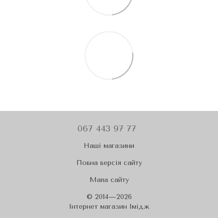
067 443 97 77
Наші магазини
Повна версія сайту
Мапа сайту
© 2014—2026
Iнтернет магазин Імідж