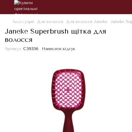
Аксесуари
Для волосся
Для волосся Janeke
Janeke Su
Janeke Superbrush щітка для
волосся
Артикул:
С59356
Написати відгук