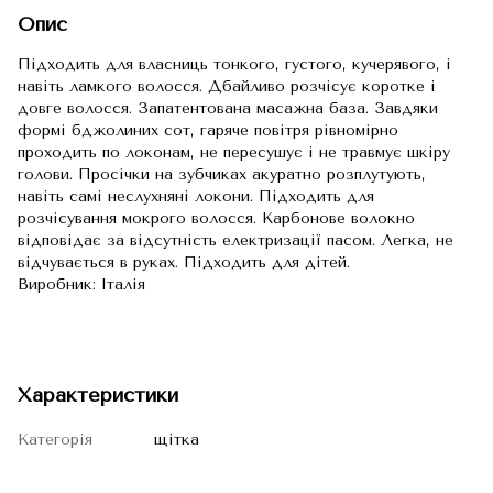
Опис
Підходить для власниць тонкого, густого, кучерявого, і
навіть ламкого волосся. Дбайливо розчісує коротке і
довге волосся. Запатентована масажна база. Завдяки
формі бджолиних сот, гаряче повітря рівномірно
проходить по локонам, не пересушує і не травмує шкіру
голови. Просічки на зубчиках акуратно розплутують,
навіть самі неслухняні локони. Підходить для
розчісування мокрого волосся. Карбонове волокно
відповідає за відсутність електризації пасом. Легка, не
відчувається в руках. Підходить для дітей.
Виробник: Італія
Характеристики
Категорія
щітка