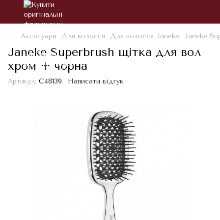
Аксесуари
Для волосся
Для волосся Janeke
Janeke Su
Janeke Superbrush щітка для вол
хром + чорна
Артикул:
С48139
Написати відгук