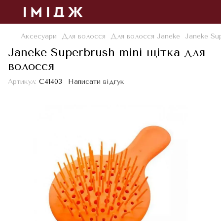
Аксесуари
Для волосся
Для волосся Janeke
Janeke Su
Janeke Superbrush mini щітка для
волосся
Артикул:
С41403
Написати відгук