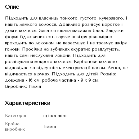
Опис
Підходить для власниць тонкого, густого, кучерявого, і
навіть ламкого волосся. Дбайливо розчісує коротке і
довге волосся. Запатентована масажна база. Завдяки
формі бджолиних сот, гаряче повітря рівномірно
проходить по локонам, не пересушує і не травмує шкіру
голови. Просічки на зубчиках акуратно розплутують,
навіть самі неслухняні локони. Підходить для
розчісування мокрого волосся. Карбонове волокно
відповідає за відсутність електризації пасом. Легка, не
відчувається в руках. Підходить для дітей. Розмір:
довжина - 16 см, робоча частина - 9 х 9 см.
Виробник: Італія
Характеристики
Категорія
щітка mini
Країна
Італія
виробник