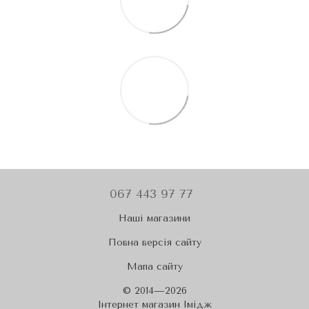
067 443 97 77
Наші магазини
Повна версія сайту
Мапа сайту
© 2014—2026
Iнтернет магазин Імідж