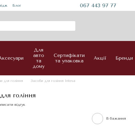
067 443 97 77
mідж
Блог
Для
авто
Сертифікати
Аксесуари
Акції
Бренди
та
та упаковка
дому
и для гоління
Засоби для гоління Intesa
 для гоління
писати відгук
В бажання