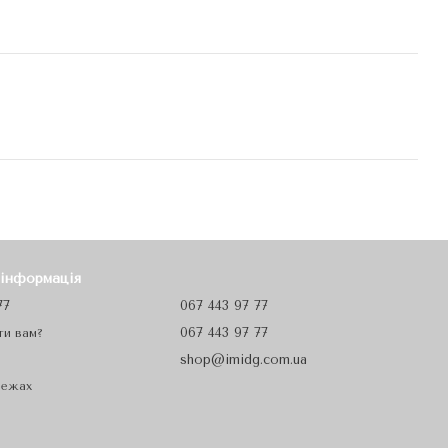
 інформація
77
067 443 97 77
067 443 97 77
ти вам?
shop@imidg.com.ua
режах