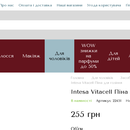
Про нас
Оплата і доставка
Наші магазини
Угода користувача
I'
WOW
знижки
Для
Для
лосся
Макіяж
на
чоловіків
дітей
парфуми
до 50%
Головна
Для чоловіків
Засоб
Intesa Vitacell Піна для гоління
Intesa Vitacell Піна
В наявності
Артикул: 22451
На
255 грн
Об'єм