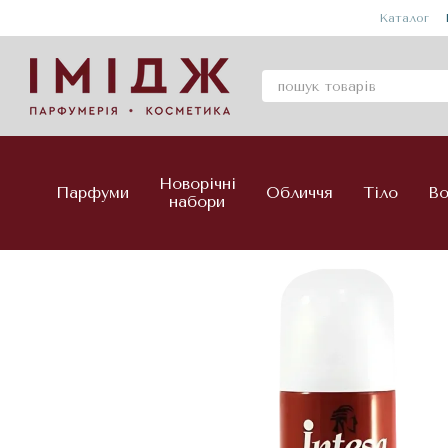
Перейти до основного контенту
Каталог
Новорічні
Парфуми
Обличчя
Тіло
Во
набори