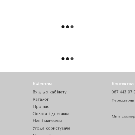
Клієнтам
Контактна
Вхід до кабінету
067 443 97 
Каталог
Передзвони
Про нас
Оплата і доставка
Ми в соцме
Наші магазини
Угода користувача