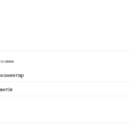
гоління
 коментар
антія