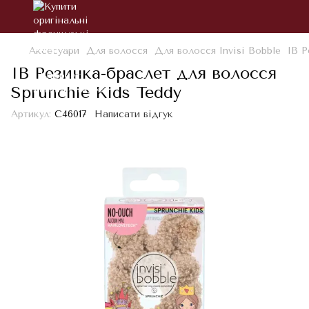
Аксесуари
Для волосся
Для волосся Invisi Bobble
IB Р
IB Резинка-браслет для волосся
Sprunchie Kids Teddy
Артикул:
С46017
Написати відгук