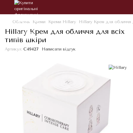
Обличчя
Креми
Креми Hillary
Hillary Крем для обличчя 
Hillary Крем для обличчя для всіх
типів шкіри
Артикул:
С49427
Написати відгук