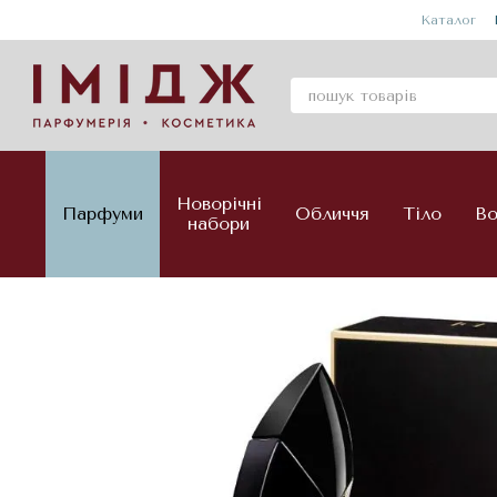
Перейти до основного контенту
Каталог
Новорічні
Парфуми
Обличчя
Тіло
Во
набори