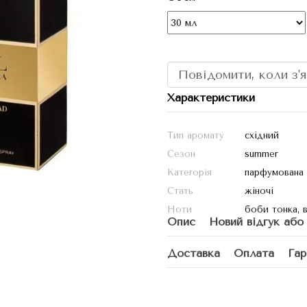
Повідомити, коли з'
Характеристики
Тип аромату
східний
Сезон
summer
Категорія
парфумована
Стать
жіночі
Ноти
боби тонка, в
Опис
Новий відгук або
Доставка
Оплата
Гар