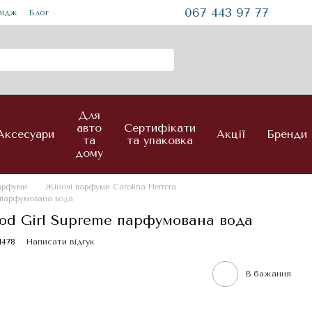
067 443 97 77
mідж
Блог
Для
авто
Сертифікати
Аксесуари
Акції
Бренди
та
та упаковка
дому
парфуми
Жіночі парфуми Carolina Herrera
e парфумована вода
ood Girl Supreme парфумована вода
1478
Написати відгук
В бажання