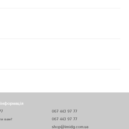
 інформація
77
067 443 97 77
067 443 97 77
ти вам?
shop@imidg.com.ua