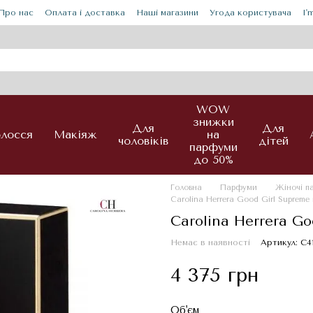
Про нас
Оплата і доставка
Наші магазини
Угода користувача
I'
WOW
знижки
Для
Для
лосся
Макіяж
на
чоловіків
дітей
парфуми
до 50%
Головна
Парфуми
Жіночі 
Carolina Herrera Good Girl Suprem
Carolina Herrera G
Немає в наявності
Артикул: С4
4 375 грн
Об'єм