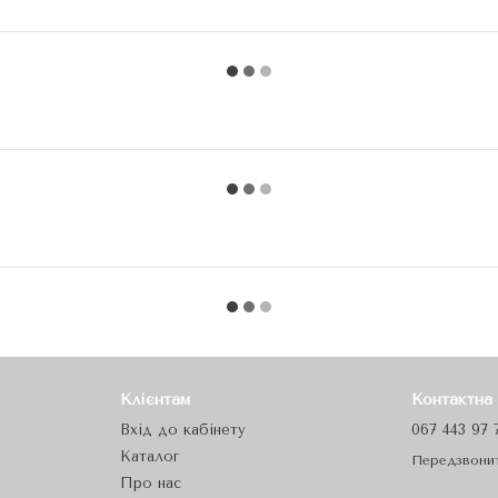
Клієнтам
Контактна
Вхід до кабінету
067 443 97 
Каталог
Передзвони
Про нас