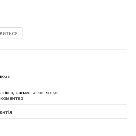
явиться
 вода
етівер, жасмин, лісові ягоди
 коментар
антія