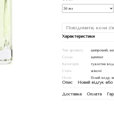
Повідомити, коли з'
Характеристики
Тип аромату
шипровий, кв
Сезон
summer
Категорія
туалетна вод
Стать
жіночі
Ноти
білий кедр, м
Опис
Новий відгук або
Доставка
Оплата
Гар