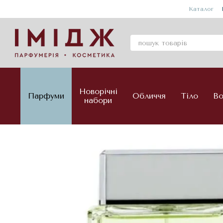
Перейти до основного контенту
Каталог
Новорічні
Парфуми
Обличчя
Тіло
Во
набори