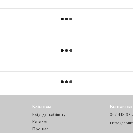
Клієнтам
Контактна
Вхід до кабінету
067 443 97 
Каталог
Передзвони
Про нас