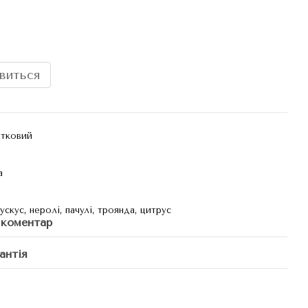
явиться
ітковий
а
ускус, неролі, пачулі, троянда, цитрус
 коментар
антія