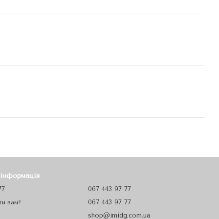
 інформація
77
067 443 97 77
067 443 97 77
ти вам?
shop@imidg.com.ua