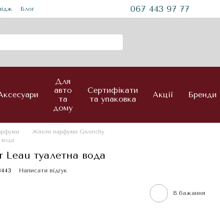
067 443 97 77
mідж
Блог
Для
авто
Сертифікати
Аксесуари
Акції
Бренди
та
та упаковка
дому
парфуми
Жіночі парфуми Givenchy
 вода
ir Leau туалетна вода
3443
Написати відгук
В бажання