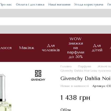
Про нас
Оплата і доставка
Наші магазини
Угода користувача
I'
WOW
знижки
Для
Для
лосся
Макіяж
на
чоловіків
дітей
парфуми
до 50%
Головна
Парфуми
Жіночі 
Givenchy Dahlia Noir Leau туалетна
Givenchy Dahlia No
Немає в наявності
Артикул: С1
1 438 грн
Об'єм