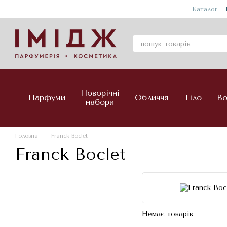
Перейти до основного контенту
Каталог
Новорічні
Парфуми
Обличчя
Тіло
Во
набори
Головна
Franck Boclet
Franck Boclet
Немає товарів