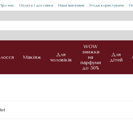
Про нас
Оплата і доставка
Наші магазини
Угода користувача
I'
WOW
знижки
Для
Для
лосся
Макіяж
на
чоловіків
дітей
парфуми
до 50%