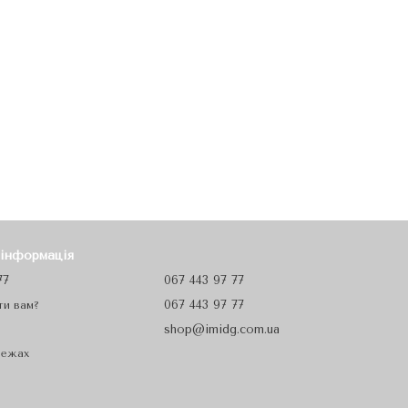
 інформація
77
067 443 97 77
067 443 97 77
ти вам?
shop@imidg.com.ua
режах