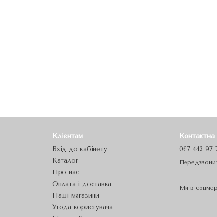
Клієнтам
Контактна
Вхід до кабінету
067 443 97 
Каталог
Передзвони
Про нас
Оплата і доставка
Ми в соцме
Наші магазини
Угода користувача