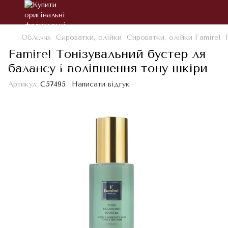
Обличчя
Сироватки, олійки
Сироватки, олійки Famirel
Famirel Тонізувальний бустер ля
балансу і поліпшення тону шкіри
Артикул:
С57495
Написати відгук