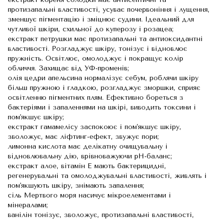
протизапальні властивості, усуває почервоніння і лущення,
зменшує пігментацію і зміцнює судини. Ідеальний для
чутливої шкіри, схильної до куперозу і розацеа;
екстракт петрушки має протизапальні та антиоксидантні
властивості. Розгладжує шкіру, тонізує і відновлює
пружність. Освітлює, омолоджує і покращує колір
обличчя. Захищає від УФ-променів;
олія цедри апельсина нормалізує себум, роблячи шкіру
більш пружною і гладкою, розгладжує зморшки, сприяє
освітленню пігментних плям. Ефективно бореться з
бактеріями і запаленнями на шкірі, виводить токсини і
пом'якшує шкіру;
екстракт гамамелісу заспокоює і пом'якшує шкіру,
зволожує, має ліфтинг-ефект, звужує пори;
лимонна кислота має делікатну очищувальну і
відновлювальну дію, врівноважуючи pH-баланс;
екстракт алое, вітамін Е мають бактерицидні,
регенерувальні та омолоджувальні властивості, живлять і
пом'якшують шкіру, знімають запалення;
сіль Мертвого моря насичує мікроелементами і
мінералами;
ванілін тонізує, зволожує, протизапальні властивості,