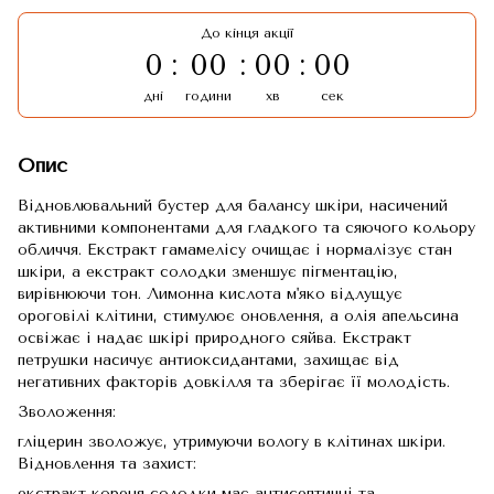
До кінця акції
0
00
00
00
дні
години
хв
сек
Опис
Відновлювальний бустер для балансу шкіри, насичений
активними компонентами для гладкого та сяючого кольору
обличчя. Екстракт гамамелісу очищає і нормалізує стан
шкіри, а екстракт солодки зменшує пігментацію,
вирівнюючи тон. Лимонна кислота м'яко відлущує
ороговілі клітини, стимулює оновлення, а олія апельсина
освіжає і надає шкірі природного сяйва. Екстракт
петрушки насичує антиоксидантами, захищає від
негативних факторів довкілля та зберігає її молодість.
Зволоження:
гліцерин зволожує, утримуючи вологу в клітинах шкіри.
Відновлення та захист:
екстракт кореня солодки має антисептичні та