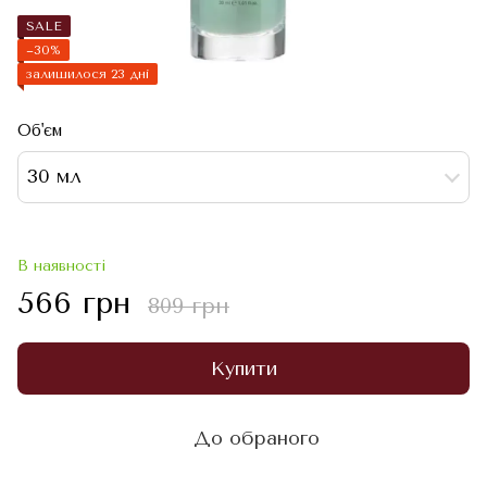
SALE
−30%
залишилося 23 дні
Об'єм
30 мл
В наявності
566 грн
809 грн
Купити
До обраного