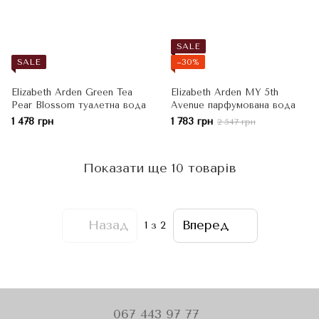
SALE
SALE
−30%
Elizabeth Arden Green Tea
Elizabeth Arden MY 5th
Pear Blossom туалетна вода
Avenue парфумована вода
1 478 грн
1 783 грн
2 547 грн
Показати ще 10 товарів
Назад
Вперед
1
з 2
067 443 97 77