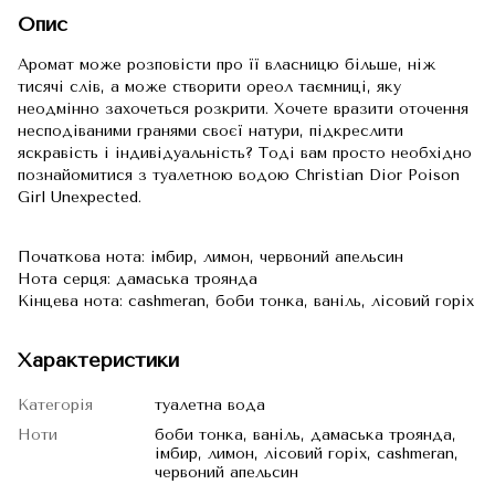
Опис
Аромат може розповісти про її власницю більше, ніж
тисячі слів, а може створити ореол таємниці, яку
неодмінно захочеться розкрити. Хочете вразити оточення
несподіваними гранями своєї натури, підкреслити
яскравість і індивідуальність? Тоді вам просто необхідно
познайомитися з туалетною водою Сhristian Dior Poison
Girl Unexpected.
Початкова нота: імбир, лимон, червоний апельсин
Нота серця: дамаська троянда
Кінцева нота: сashmeran, боби тонка, ваніль, лісовий горіх
Характеристики
Категорія
туалетна вода
Ноти
боби тонка, ваніль, дамаська троянда,
імбир, лимон, лісовий горіх, сashmeran,
червоний апельсин