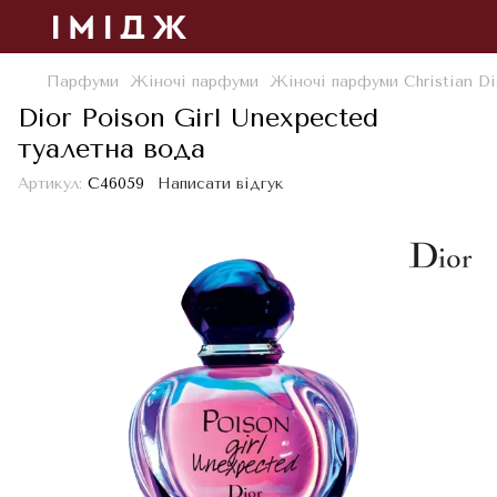
Парфуми
Жіночі парфуми
Жіночі парфуми Christian Di
Dior Poison Girl Unexpected
туалетна вода
Артикул:
С46059
Написати відгук