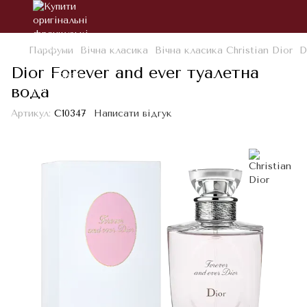
Парфуми
Вічна класика
Вічна класика Christian Dior
D
Dior Forever and ever туалетна
вода
Артикул:
С10347
Написати відгук