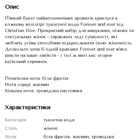
Опис
П'янкий букет найвитонченіших ароматів криється в
кожному мілілітрі туалетної води Forever and ever від
Christian Dior. Прекрасний вибір для вишуканих, ніжних та
сексуальних жінок - справжніх леді сучасності, які
люблять усіма способами підкреслювати свою жіночність.
Дозвольте хоча б одній краплині Forever and ever м'яко
впасти на ваше зап'ястя - і тієї ж миті вас огорне
квітковий серпанок.
Початкова нота: біла фрезія
Нота серця: жасмин
Кінцева нота: трояндова настоянка
Характеристики
Категорія
туалетна вода
Стать
жіночі
Ноти
біла фрезія, жасмин, трояндова