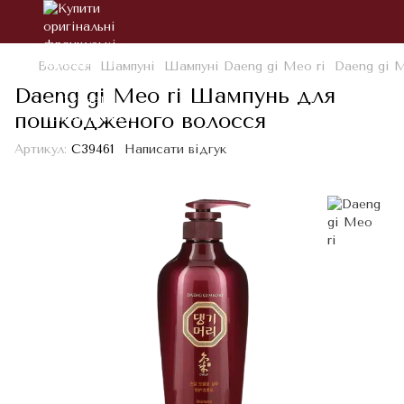
Волосся
Шампуні
Шампуні Daeng gi Meo ri
Daeng gi 
Daeng gi Meo ri Шампунь для
пошкодженого волосся
Артикул:
С39461
Написати відгук