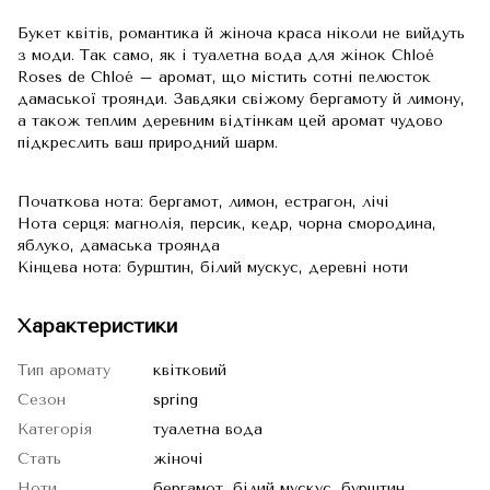
Букет квітів, романтика й жіноча краса ніколи не вийдуть
з моди. Так само, як і туалетна вода для жінок Chloé
Roses de Chloé – аромат, що містить сотні пелюсток
дамаської троянди. Завдяки свіжому бергамоту й лимону,
а також теплим деревним відтінкам цей аромат чудово
підкреслить ваш природний шарм.
Початкова нота: бергамот, лимон, естрагон, лічі
Нота серця: магнолія, персик, кедр, чорна смородина,
яблуко, дамаська троянда
Кінцева нота: бурштин, білий мускус, деревні ноти
Характеристики
Тип аромату
квітковий
Сезон
spring
Категорія
туалетна вода
Стать
жіночі
Ноти
бергамот, білий мускус, бурштин,