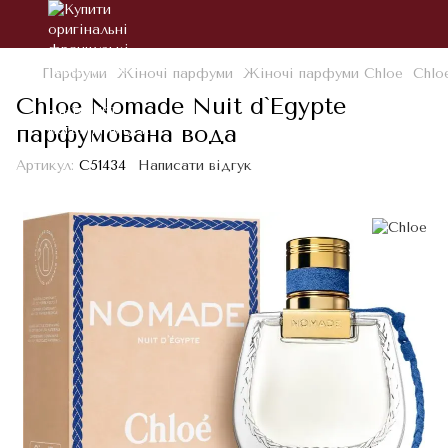
Парфуми
Жіночі парфуми
Жіночі парфуми Chloe
Chlo
Chloe Nomade Nuit d`Egypte
парфумована вода
Артикул:
С51434
Написати відгук