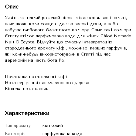
Опис
Уявіть, як теплий рожевий пісок стікає крізь ваші пальці,
наче шовк, коли сонце сідає за високі дюни, а небо
набуває глибокого блакитного кольору. Саме такі кольори
Єгипту втілює парфумована вода для жінок Chloé Nomade
Nuit D’Egypte. Відчуйте цю сучасну інтерпретацію
стародавнього аромату кіфі, можливо, перших парфумів,
які коли-небудь використовували в Єгипті під час
церемоній на честь бога Ра.
Початкова нота: пахощі кіфі
Нота серця: цвіт апельсинового дерева
Кінцева нота: ваніль
Характеристики
Тип аромату
квітковий
Категорія
парфумована вода