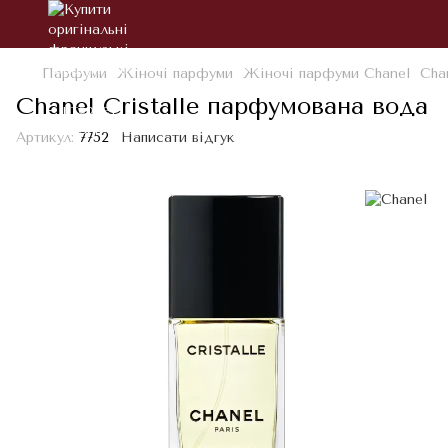
Парфуми
Жіночі парфуми
Жіночі парфуми Chanel
Cha
Chanel Cristalle парфумована вода
Артикул:
7752
Написати відгук