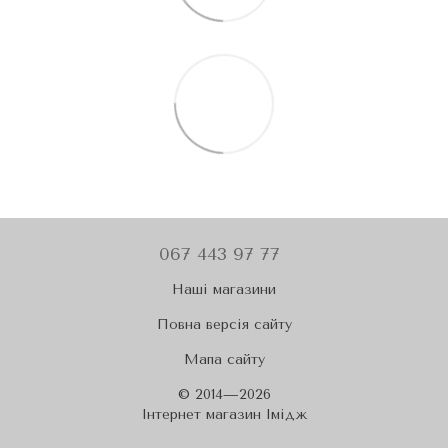
067 443 97 77
Наші магазини
Повна версія сайту
Мапа сайту
© 2014—2026
Iнтернет магазин Імідж