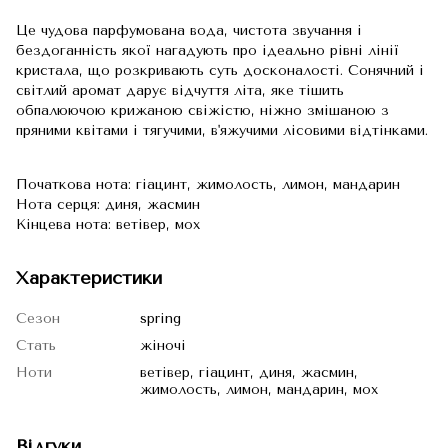
Це чудова парфумована вода, чистота звучання і
бездоганність якої нагадують про ідеально рівні лінії
кристала, що розкривають суть досконалості. Сонячний і
світлий аромат дарує відчуття літа, яке тішить
обпалюючою крижаною свіжістю, ніжно змішаною з
пряними квітами і тягучими, в'яжучими лісовими відтінками.
Початкова нота: гіацинт, жимолость, лимон, мандарин
Нота серця: диня, жасмин
Кінцева нота: ветівер, мох
Характеристики
Сезон
spring
Стать
жіночі
Ноти
ветівер, гіацинт, диня, жасмин,
жимолость, лимон, мандарин, мох
Відгуки