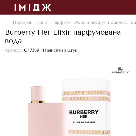
Парфуми
Жіночі парфуми
Жіночі парфуми Burberry
Bu
Burberry Her Elixir парфумована
вода
Артикул:
С47389
Написати відгук