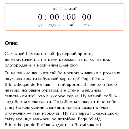
До кінця акції
0
00
00
00
дні
години
хв
сек
Опис
Складний білоквітковий фужерний аромат,
анімалістичний, з нотками карамелі та м’якої ванілі,
благородний, з насиченим шлейфом
Ти не звикла панькатися? За маскою дівчинки в рожевих
окулярах ховати вибуховий характер? Page 69 від
Bibliotheque de Parfum — твій аромат. З прямолінійною
назвою, яскравим букетом, він стане ідеальним
супутником тієї, хто підкорює серце. Ну визнай, тобі ж
подобається епатувати. Подобається звертати на себе
увагу божевільними вчинками. Бачити захват в очах
оточуючих — твій наркотик. Ну то вперед! Скажи цьому
світу все, що вважаєш за потрібне. Page 69 від
Bibliotheque de Parfum додасть тобі сміливості.