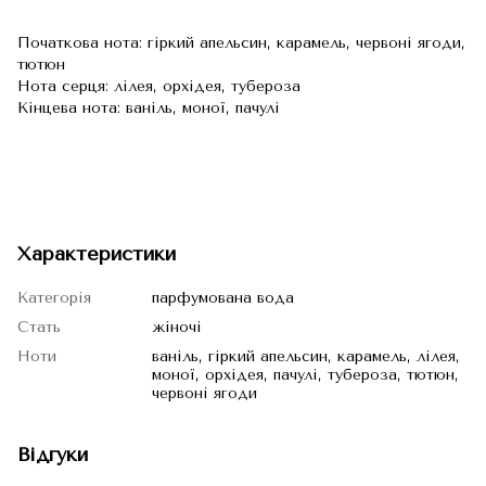
Початкова нота: гіркий апельсин, карамель, червоні ягоди,
тютюн
Нота серця: лілея, орхідея, тубероза
Кінцева нота: ваніль, моної, пачулі
Характеристики
Категорія
парфумована вода
Стать
жіночі
Ноти
ваніль, гіркий апельсин, карамель, лілея,
моної, орхідея, пачулі, тубероза, тютюн,
червоні ягоди
Відгуки