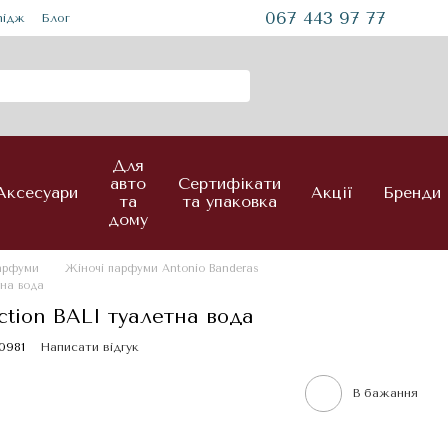
067 443 97 77
mідж
Блог
Для
авто
Сертифікати
Аксесуари
Акції
Бренди
та
та упаковка
дому
парфуми
Жіночі парфуми Antonio Banderas
тна вода
ction BALI туалетна вода
0981
Написати відгук
В бажання