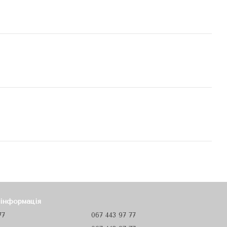
 інформація
77
067 443 97 77