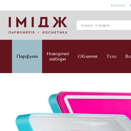
Перейти до основного контенту
Каталог
Новорічні
Парфуми
Обличчя
Тіло
Во
набори