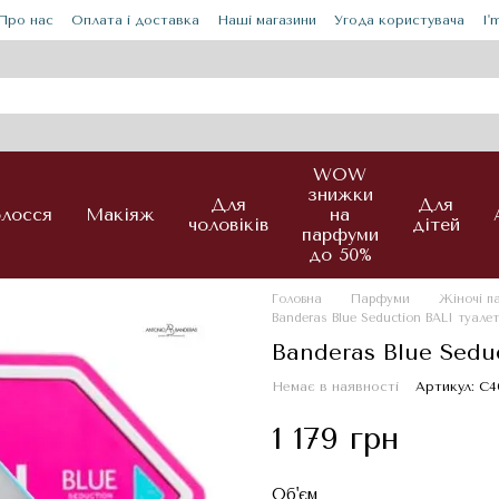
Про нас
Оплата і доставка
Наші магазини
Угода користувача
I'
WOW
знижки
Для
Для
лосся
Макіяж
на
чоловіків
дітей
парфуми
до 50%
Головна
Парфуми
Жіночі 
Banderas Blue Seduction BALI туале
Banderas Blue Sedu
Немає в наявності
Артикул: С4
1 179 грн
Об'єм