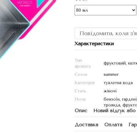
Повідомити, коли з'
Характеристики
Тип
фруктовий, квіт
аромату
Сезон
summer
Категорія
туалетна вода
Стать
жіночі
Ноти
бензоїн, гарденія
троянда, фрукто
Опис
Новий відгук або
Доставка
Оплата
Гар