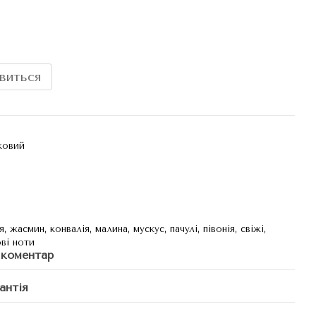
явиться
ковий
, жасмин, конвалія, малина, мускус, пачулі, півонія, свіжі,
ві ноти
 коментар
антія