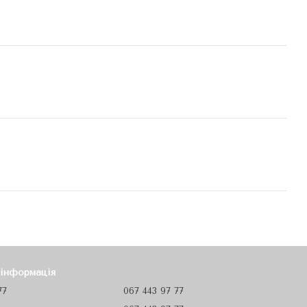
 інформація
77
067 443 97 77