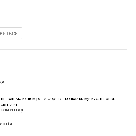
явиться
да
н, ваніль, кашемірове дерево, конвалія, мускус, півонія,
цвіт лічі
 коментар
антія