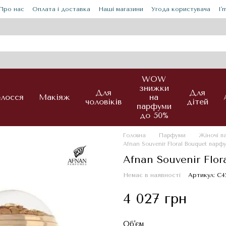
Про нас
Оплата і доставка
Наші магазини
Угода користувача
I'
WOW
знижки
Для
Для
лосся
Макіяж
на
чоловіків
дітей
парфуми
до 50%
Головна
Парфуми
Жіночі 
Afnan Souvenir Floral Bouquet парф
Afnan Souvenir Flo
Немає в наявності
Артикул: С4
4 027 грн
Об'єм