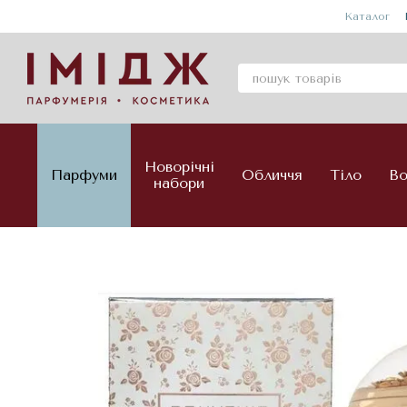
Перейти до основного контенту
Каталог
Новорічні
Парфуми
Обличчя
Тіло
Во
набори