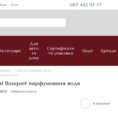
067 443 97 77
mідж
Блог
Для
авто
Сертифікати
Аксесуари
Акції
Бренди
та
та упаковка
дому
парфуми
Жіночі парфуми Afnan
умована вода
ral Bouquet парфумована вода
2803
Написати відгук
В бажання