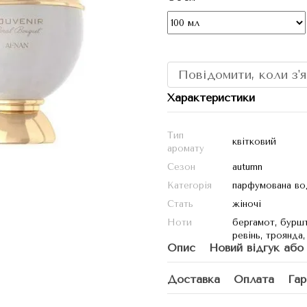
Повідомити, коли з'
Характеристики
Тип
квітковий
аромату
Сезон
autumn
Категорія
парфумована во
Стать
жіночі
Ноти
бергамот, буршти
ревінь, троянда, 
Опис
Новий відгук або
Доставка
Оплата
Гар