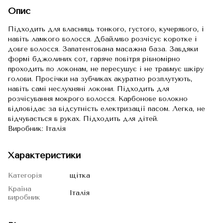
Опис
Підходить для власниць тонкого, густого, кучерявого, і
навіть ламкого волосся. Дбайливо розчісує коротке і
довге волосся. Запатентована масажна база. Завдяки
формі бджолиних сот, гаряче повітря рівномірно
проходить по локонам, не пересушує і не травмує шкіру
голови. Просічки на зубчиках акуратно розплутують,
навіть самі неслухняні локони. Підходить для
розчісування мокрого волосся. Карбонове волокно
відповідає за відсутність електризації пасом. Легка, не
відчувається в руках. Підходить для дітей.
Виробник: Італія
Характеристики
Категорія
щітка
Країна
Італія
виробник