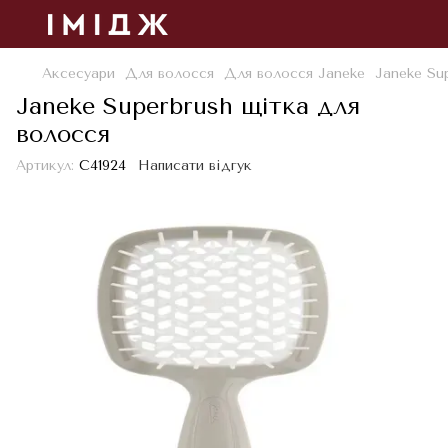
Аксесуари
Для волосся
Для волосся Janeke
Janeke Su
Janeke Superbrush щітка для
волосся
Артикул:
С41924
Написати відгук