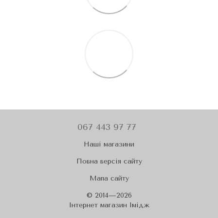
067 443 97 77
Наші магазини
Повна версія сайту
Мапа сайту
© 2014—2026
Iнтернет магазин Імідж