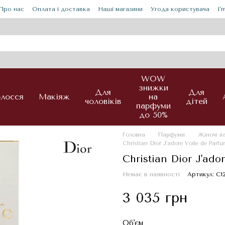
Про нас
Оплата і доставка
Наші магазини
Угода користувача
I'
WOW
знижки
Для
Для
лосся
Макіяж
на
чоловіків
дітей
парфуми
до 50%
Головна
Парфуми
Жіночі 
Christian Dior J'adore Voile de Par
Christian Dior J'ad
Немає в наявності
Артикул: С1
3 035 грн
Об'єм