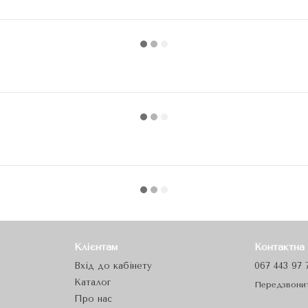
Клієнтам
Контактна
Вхід до кабінету
067 443 97 
Каталог
Передзвони
Про нас