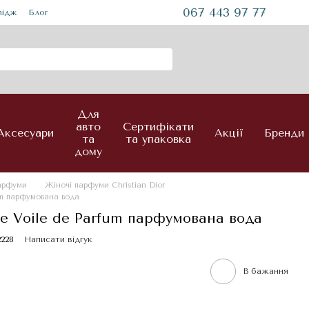
067 443 97 77
mідж
Блог
Для
авто
Сертифікати
Аксесуари
Акції
Бренди
та
та упаковка
дому
парфуми
Жіночі парфуми Christian Dior
fum парфумована вода
ore Voile de Parfum парфумована вода
2228
Написати відгук
В бажання