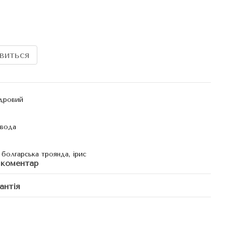
явиться
удровий
 вода
 болгарська троянда, ірис
 коментар
антія