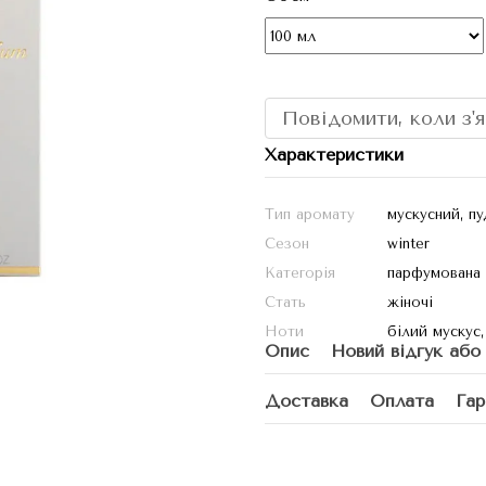
Повідомити, коли з'
Характеристики
Тип аромату
мускусний, п
Сезон
winter
Категорія
парфумована
Стать
жіночі
Ноти
білий мускус,
Опис
Новий відгук або
Доставка
Оплата
Гар