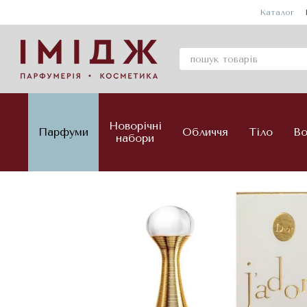
Перейти до основного контенту
Каталог
Новорічні
Парфуми
Обличчя
Тіло
Во
набори