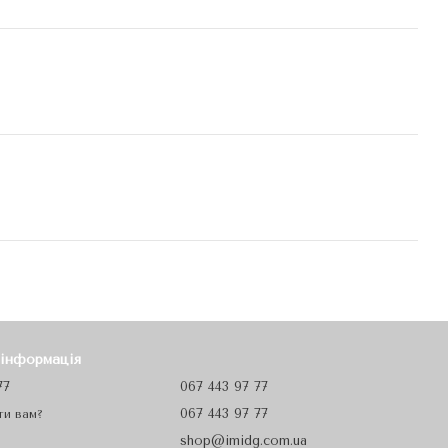
 інформація
77
067 443 97 77
067 443 97 77
ти вам?
shop@imidg.com.ua